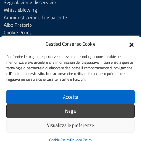
Segnalazione disservizio
Whistleblowing
Amministrazione Trasparente
Albo Pretorio
Cookie Policy
Informativa privacy
Gestisci Consenso Cookie
Dichiarazione di accessibilità
Dichiarazione di accessibilità - pagina informativa
Per fornire le migliori esperienze, utilizziamo tecnologie come i cookie per
Obiettivi di accessibilità
memorizzare e/o accedere alle informazioni del dispositivo. Il consenso a queste
tecnologie ci permetterà di elaborare dati come il comportamento di navigazione
Note legali
o ID unici su questo sito. Non acconsentire o ritirare il consenso può influire
Feedback
negativamente su alcune caratteristiche e funzioni.
Accetta
SEGUICI SU
Youtube
Facebook
Instagram
Nega
Whatsapp
Visualizza le preferenze
Mappa del sito
Credits
Cookie Policy
Privacy Policy