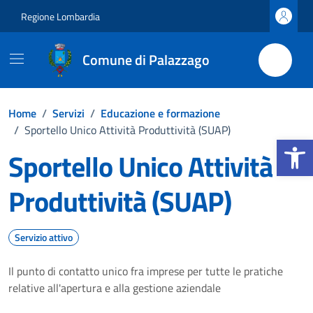
Vai ai contenuti
Vai al footer
Regione Lombardia
Comune di Palazzago
Home
/
Servizi
/
Educazione e formazione
/
Sportello Unico Attività Produttività (SUAP)
Apri la b
Sportello Unico Attività
Produttività (SUAP)
Servizio attivo
Il punto di contatto unico fra imprese per tutte le pratiche
relative all'apertura e alla gestione aziendale