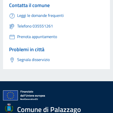
Contatta il comune
Leggi le domande frequenti
Telefono 035551261
Prenota appuntamento
Problemi in città
Segnala disservizio
Comune di Palazzago