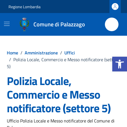
Vai ai contenuti
Vai al footer
Regione Lombardia
Comune di Palazzago
Home
/
Amministrazione
/
Uffici
Apri la b
/
Polizia Locale, Commercio e Messo notificatore (settore
5)
Polizia Locale,
Commercio e Messo
notificatore (settore 5)
Ufficio Polizia Locale e Messo notificatore del Comune di