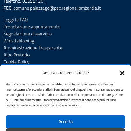
Telefono: 035551261
PEC:
comune.palazzago@pec.regione.lombardia.it
Leggi le FAQ
Prenotazione appuntamento
Segnalazione disservizio
Whistleblowing
Amministrazione Trasparente
Albo Pretorio
Cookie Policy
Informativa privacy
Gestisci Consenso Cookie
Dichiarazione di accessibilità
Dichiarazione di accessibilità - pagina informativa
Per fornire le migliori esperienze, utilizziamo tecnologie come i cookie per
Obiettivi di accessibilità
memorizzare e/o accedere alle informazioni del dispositivo. Il consenso a queste
tecnologie ci permetterà di elaborare dati come il comportamento di navigazione
Note legali
o ID unici su questo sito. Non acconsentire o ritirare il consenso può influire
Feedback
negativamente su alcune caratteristiche e funzioni.
Accetta
SEGUICI SU