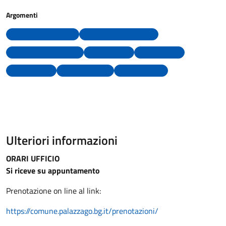
Argomenti
Commercio al minuto
Commercio all'ingrosso
Commercio ambulante
Giustizia
In evidenza
Polizia
Protezione civile
Uffici comunali
Ulteriori informazioni
ORARI UFFICIO
Si riceve su appuntamento
Prenotazione on line al link:
https://comune.palazzago.bg.it/prenotazioni/