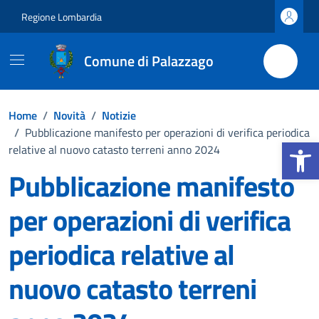
Vai ai contenuti
Vai al footer
Regione Lombardia
Comune di Palazzago
Home
/
Novità
/
Notizie
/
Pubblicazione manifesto per operazioni di verifica periodica
Apri la b
relative al nuovo catasto terreni anno 2024
Pubblicazione manifesto
per operazioni di verifica
periodica relative al
nuovo catasto terreni