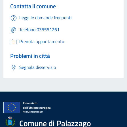
Contatta il comune
Leggi le domande frequenti
Telefono 035551261
Prenota appuntamento
Problemi in città
Segnala disservizio
Comune di Palazzago