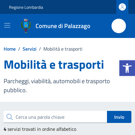
Vai ai contenuti
Vai al footer
Regione Lombardia
Comune di Palazzago
Home
/
Servizi
/
Mobilità e trasporti
Mobilità e trasporti
Apri la b
Parcheggi, viabilità, automobili e trasporto
pubblico.
Esplora tutti i servizi
Cerca una parola chiave
Invio
4
servizi trovati in ordine alfabetico