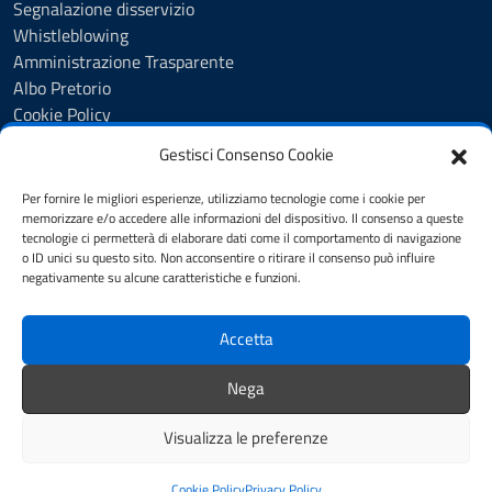
Segnalazione disservizio
Whistleblowing
Amministrazione Trasparente
Albo Pretorio
Cookie Policy
Informativa privacy
Gestisci Consenso Cookie
Dichiarazione di accessibilità
Dichiarazione di accessibilità - pagina informativa
Per fornire le migliori esperienze, utilizziamo tecnologie come i cookie per
Obiettivi di accessibilità
memorizzare e/o accedere alle informazioni del dispositivo. Il consenso a queste
tecnologie ci permetterà di elaborare dati come il comportamento di navigazione
Note legali
o ID unici su questo sito. Non acconsentire o ritirare il consenso può influire
Feedback
negativamente su alcune caratteristiche e funzioni.
Accetta
SEGUICI SU
Youtube
Facebook
Instagram
Nega
Whatsapp
Visualizza le preferenze
Mappa del sito
Credits
Cookie Policy
Privacy Policy