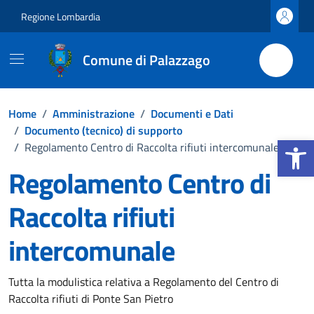
Vai ai contenuti
Vai al footer
Regione Lombardia
Comune di Palazzago
Home
/
Amministrazione
/
Documenti e Dati
/
Documento (tecnico) di supporto
Apri la b
/
Regolamento Centro di Raccolta rifiuti intercomunale
Regolamento Centro di
Raccolta rifiuti
intercomunale
Dettagli del documento
Tutta la modulistica relativa a Regolamento del Centro di
Raccolta rifiuti di Ponte San Pietro