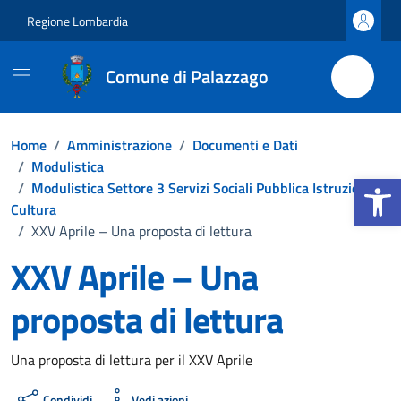
Vai ai contenuti
Vai al footer
Regione Lombardia
Comune di Palazzago
Home
/
Amministrazione
/
Documenti e Dati
/
Modulistica
Apri la b
/
Modulistica Settore 3 Servizi Sociali Pubblica Istruzione
Cultura
/
XXV Aprile – Una proposta di lettura
XXV Aprile – Una
proposta di lettura
Dettagli del documento
Una proposta di lettura per il XXV Aprile
Condividi
Vedi azioni