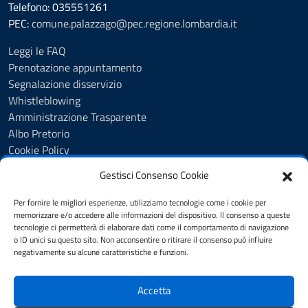
Telefono: 035551261
PEC:
comune.palazzago@pec.regione.lombardia.it
Leggi le FAQ
Prenotazione appuntamento
Segnalazione disservizio
Whistleblowing
Amministrazione Trasparente
Albo Pretorio
Cookie Policy
Informativa privacy
Gestisci Consenso Cookie
Dichiarazione di accessibilità
Dichiarazione di accessibilità - pagina informativa
Per fornire le migliori esperienze, utilizziamo tecnologie come i cookie per
Obiettivi di accessibilità
memorizzare e/o accedere alle informazioni del dispositivo. Il consenso a queste
tecnologie ci permetterà di elaborare dati come il comportamento di navigazione
Note legali
o ID unici su questo sito. Non acconsentire o ritirare il consenso può influire
Feedback
negativamente su alcune caratteristiche e funzioni.
Accetta
SEGUICI SU