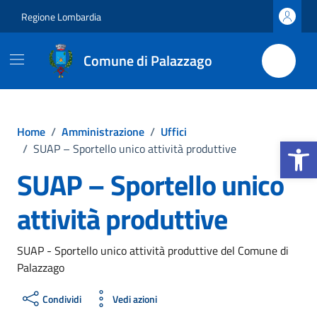
Vai ai contenuti
Vai al footer
Regione Lombardia
Comune di Palazzago
Home
/
Amministrazione
/
Uffici
Apri la b
/
SUAP – Sportello unico attività produttive
SUAP – Sportello unico
attività produttive
SUAP - Sportello unico attività produttive del Comune di
Palazzago
Condividi
Vedi azioni