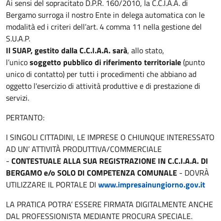
Ai sensi del sopracitato D.P.R. 160/2010, la C.C.I.A.A. di
Bergamo surroga il nostro Ente in delega automatica con le
modalità ed i criteri dell’art. 4 comma 11 nella gestione del
S.U.A.P.
Il SUAP, gestito dalla C.C.I.A.A. sarà
, allo stato,
l’unico
soggetto pubblico di riferimento territoriale
(punto
unico di contatto) per tutti i procedimenti che abbiano ad
oggetto l'esercizio di attività produttive e di prestazione di
servizi.
PERTANTO:
I SINGOLI CITTADINI, LE IMPRESE O CHIUNQUE INTERESSATO
AD UN’ ATTIVITÀ PRODUTTIVA/COMMERCIALE
-
CONTESTUALE ALLA SUA REGISTRAZIONE IN C.C.I.A.A. DI
BERGAMO e/o SOLO DI COMPETENZA COMUNALE
- DOVRÀ
UTILIZZARE IL PORTALE DI
www.impresainungiorno.gov.it
LA PRATICA POTRA’ ESSERE FIRMATA DIGITALMENTE ANCHE
DAL PROFESSIONISTA MEDIANTE PROCURA SPECIALE.