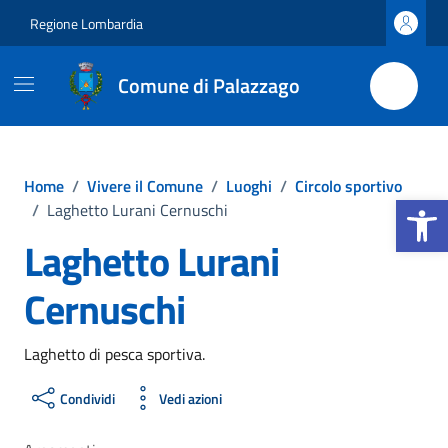
Vai ai contenuti
Vai al footer
Regione Lombardia
Comune di Palazzago
Home
/
Vivere il Comune
/
Luoghi
/
Circolo sportivo
Apri la b
/
Laghetto Lurani Cernuschi
Laghetto Lurani
Cernuschi
Laghetto di pesca sportiva.
Condividi
Vedi azioni