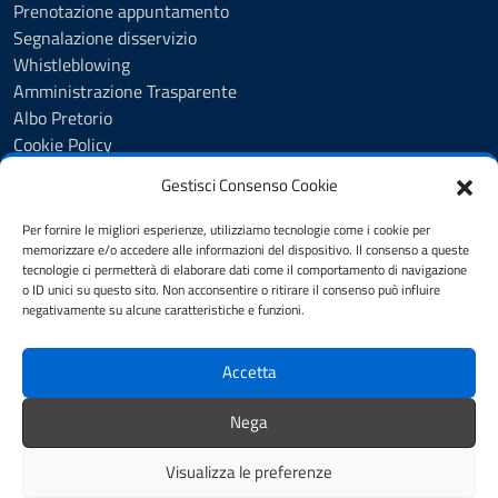
Prenotazione appuntamento
Segnalazione disservizio
Whistleblowing
Amministrazione Trasparente
Albo Pretorio
Cookie Policy
Informativa privacy
Gestisci Consenso Cookie
Dichiarazione di accessibilità
Dichiarazione di accessibilità - pagina informativa
Per fornire le migliori esperienze, utilizziamo tecnologie come i cookie per
Obiettivi di accessibilità
memorizzare e/o accedere alle informazioni del dispositivo. Il consenso a queste
tecnologie ci permetterà di elaborare dati come il comportamento di navigazione
Note legali
o ID unici su questo sito. Non acconsentire o ritirare il consenso può influire
Feedback
negativamente su alcune caratteristiche e funzioni.
Accetta
SEGUICI SU
Youtube
Facebook
Instagram
Nega
Whatsapp
Visualizza le preferenze