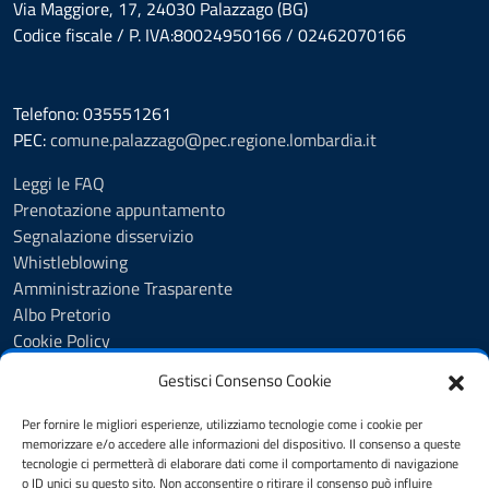
Via Maggiore, 17, 24030 Palazzago (BG)
Codice fiscale / P. IVA:80024950166 / 02462070166
Telefono: 035551261
PEC:
comune.palazzago@pec.regione.lombardia.it
Leggi le FAQ
Prenotazione appuntamento
Segnalazione disservizio
Whistleblowing
Amministrazione Trasparente
Albo Pretorio
Cookie Policy
Informativa privacy
Gestisci Consenso Cookie
Dichiarazione di accessibilità
Dichiarazione di accessibilità - pagina informativa
Per fornire le migliori esperienze, utilizziamo tecnologie come i cookie per
Obiettivi di accessibilità
memorizzare e/o accedere alle informazioni del dispositivo. Il consenso a queste
tecnologie ci permetterà di elaborare dati come il comportamento di navigazione
Note legali
o ID unici su questo sito. Non acconsentire o ritirare il consenso può influire