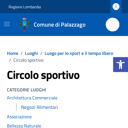
Vai ai contenuti
Vai al footer
Regione Lombardia
Comune di Palazzago
Home
/
Luoghi
/
Luogo per lo sport e il tempo libero
Apri la b
/
Circolo sportivo
Circolo sportivo
CATEGORIE LUOGHI
Architettura Commerciale
Negozi Alimentari
Associazione
Bellezza Naturale