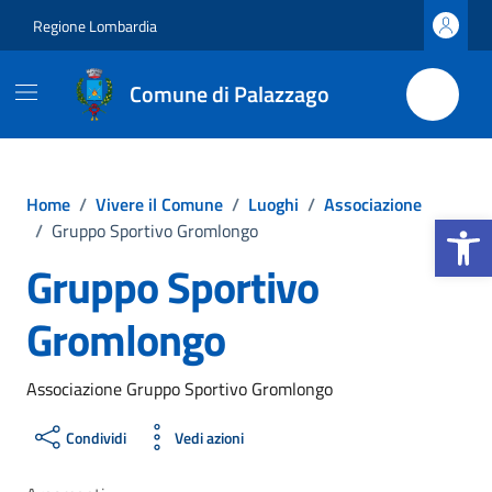
Vai ai contenuti
Vai al footer
Regione Lombardia
Comune di Palazzago
Home
/
Vivere il Comune
/
Luoghi
/
Associazione
Apri la b
/
Gruppo Sportivo Gromlongo
Gruppo Sportivo
Gromlongo
Associazione Gruppo Sportivo Gromlongo
Condividi
Vedi azioni