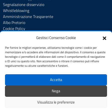
Segnalazione disservizio
Whistleblowing
Amministrazione Trasparente
Albo Pretorio
Cookie Policy
Informativa privacy
Gestisci Consenso Cookie
Dichiarazione di accessibilità
Dichiarazione di accessibilità - pagina informativa
Per fornire le migliori esperienze, utilizziamo tecnologie come i cookie per
Obiettivi di accessibilità
memorizzare e/o accedere alle informazioni del dispositivo. Il consenso a queste
tecnologie ci permetterà di elaborare dati come il comportamento di navigazione
Note legali
o ID unici su questo sito. Non acconsentire o ritirare il consenso può influire
Feedback
negativamente su alcune caratteristiche e funzioni.
Accetta
SEGUICI SU
Youtube
Facebook
Instagram
Nega
Whatsapp
Visualizza le preferenze