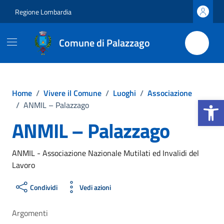
Vai ai contenuti
Vai al footer
Regione Lombardia
Comune di Palazzago
Home
/
Vivere il Comune
/
Luoghi
/
Associazione
Apri la b
/
ANMIL – Palazzago
ANMIL – Palazzago
ANMIL - Associazione Nazionale Mutilati ed Invalidi del
Lavoro
Condividi
Vedi azioni
Argomenti