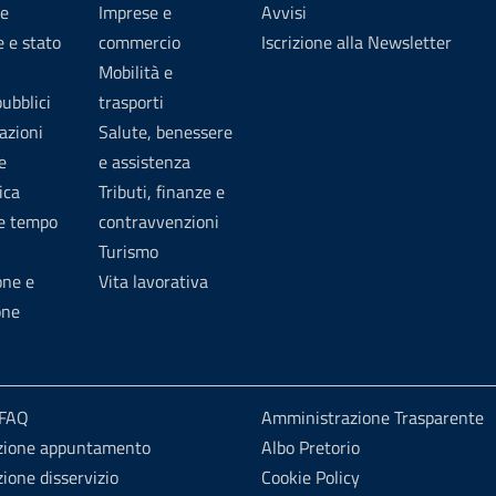
e
Imprese e
Avvisi
 e stato
commercio
Iscrizione alla Newsletter
Mobilità e
pubblici
trasporti
azioni
Salute, benessere
e
e assistenza
ica
Tributi, finanze e
 e tempo
contravvenzioni
Turismo
one e
Vita lavorativa
one
 FAQ
Amministrazione Trasparente
zione appuntamento
Albo Pretorio
ione disservizio
Cookie Policy