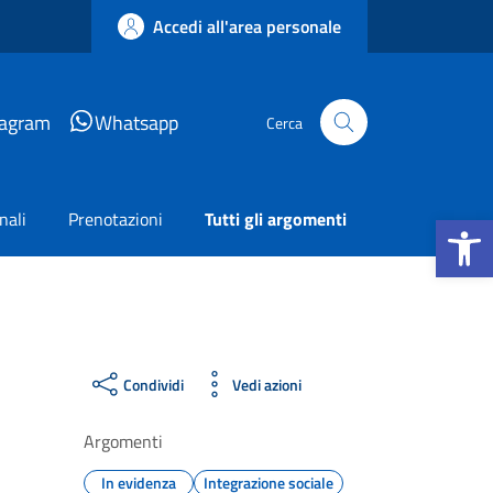
Accedi all'area personale
tagram
Whatsapp
Cerca
Apri la b
nali
Prenotazioni
Tutti gli argomenti
Condividi
Vedi azioni
Argomenti
In evidenza
Integrazione sociale