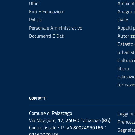
Uffici
Ambient
Enti E Fondazioni
Anagrafe
Politici
civile
Personale Amministrativo
Appalti 
Documenti E Dati
Autorizz
Catasto 
urbanist
Cultura
libero
Educazi
formazi
CONTATTI
Comune di Palazzago
Leggi le
Via Maggiore, 17, 24030 Palazzago (BG)
Prenota
Codice fiscale / P. IVA:80024950166 /
Segnalaz
02462070166