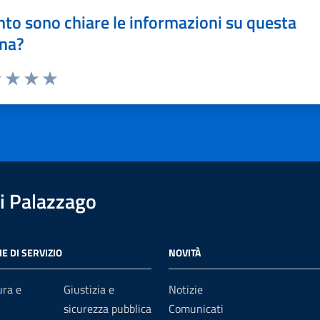
to sono chiare le informazioni su questa
na?
1 stelle su 5
uta 2 stelle su 5
Valuta 3 stelle su 5
Valuta 4 stelle su 5
Valuta 5 stelle su 5
i Palazzago
E DI SERVIZIO
NOVITÀ
ura e
Giustizia e
Notizie
sicurezza pubblica
Comunicati