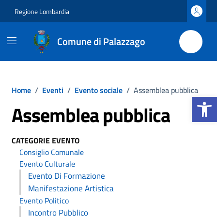
Vai ai contenuti
Vai al footer
Regione Lombardia
Comune di Palazzago
Home
/
Eventi
/
Evento sociale
/
Assemblea pubblica
Apri la b
Assemblea pubblica
CATEGORIE EVENTO
Consiglio Comunale
Evento Culturale
Evento Di Formazione
Manifestazione Artistica
Evento Politico
Incontro Pubblico