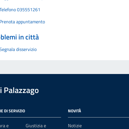
Telefono 035551261
Prenota appuntamento
blemi in città
Segnala disservizio
i Palazzago
E DI SERVIZIO
NOVITÀ
ura e
Giustizia e
Notizie