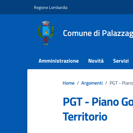
Vai ai contenuti
Vai al footer
Regione Lombardia
Comune di Palazza
Amministrazione
Novità
Servizi
Home
/
Argomenti
/
PGT - Piano
PGT - Piano G
Territorio