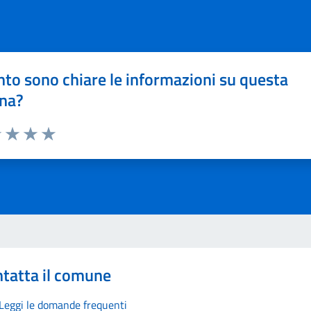
to sono chiare le informazioni su questa
na?
1 stelle su 5
uta 2 stelle su 5
Valuta 3 stelle su 5
Valuta 4 stelle su 5
Valuta 5 stelle su 5
tatta il comune
Leggi le domande frequenti