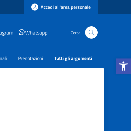
Accedi all'area personale
tagram
Whatsapp
Cerca
Apri la b
nali
Prenotazioni
Tutti gli argomenti