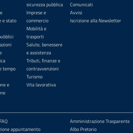
sicurezza pubblica
Comunicati
e
Imprese e
Avvisi
 e stato
commercio
Iscrizione alla Newsletter
Mobilità e
pubblici
trasporti
azioni
Salute, benessere
e
e assistenza
ica
Tributi, finanze e
 e tempo
contravvenzioni
Turismo
one e
Vita lavorativa
one
 FAQ
Amministrazione Trasparente
zione appuntamento
Albo Pretorio