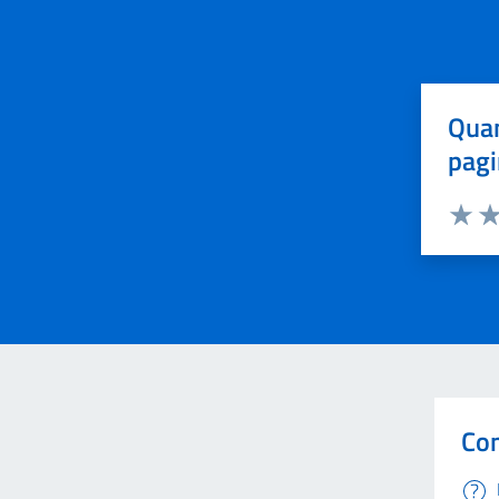
Quan
pagi
Valuta 
Val
Con