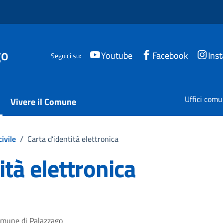
go
Youtube
Facebook
Ins
Seguici su:
Uffici comu
Vivere il Comune
ivile
/
Carta d’identità elettronica
ità elettronica
Comune di Palazzago