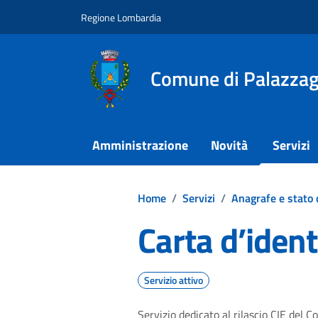
Vai ai contenuti
Vai al footer
Regione Lombardia
Comune di Palazza
Amministrazione
Novità
Servizi
Home
/
Servizi
/
Anagrafe e stato c
Carta d’ident
Servizio attivo
Servizio dedicato al rilascio CIE del 