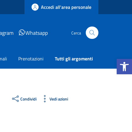
Accedi all'area personale
tagram
Whatsapp
Cerca
Apri la b
nali
Prenotazioni
Tutti gli argomenti
Condividi
Vedi azioni