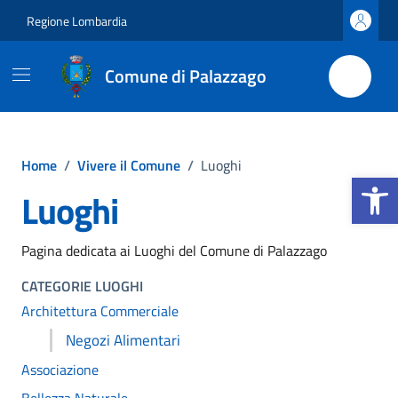
Vai ai contenuti
Vai al footer
Regione Lombardia
Comune di Palazzago
Home
/
Vivere il Comune
/
Luoghi
Apri la b
Luoghi
Pagina dedicata ai Luoghi del Comune di Palazzago
CATEGORIE LUOGHI
Architettura Commerciale
Negozi Alimentari
Associazione