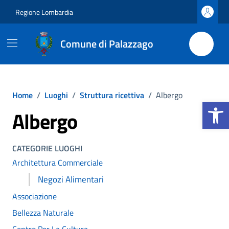
Vai ai contenuti
Vai al footer
Regione Lombardia
Comune di Palazzago
Home
/
Luoghi
/
Struttura ricettiva
/
Albergo
Apri la b
Albergo
CATEGORIE LUOGHI
Architettura Commerciale
Negozi Alimentari
Associazione
Bellezza Naturale