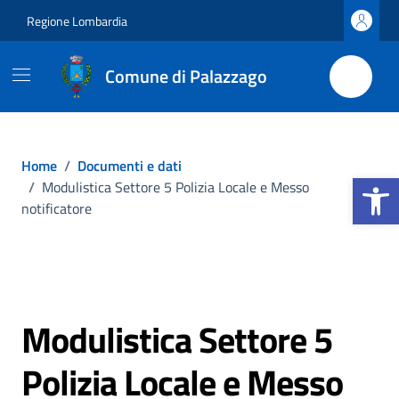
Vai ai contenuti
Vai al footer
Regione Lombardia
Comune di Palazzago
Home
/
Documenti e dati
Apri la b
/
Modulistica Settore 5 Polizia Locale e Messo
notificatore
Modulistica Settore 5
Polizia Locale e Messo