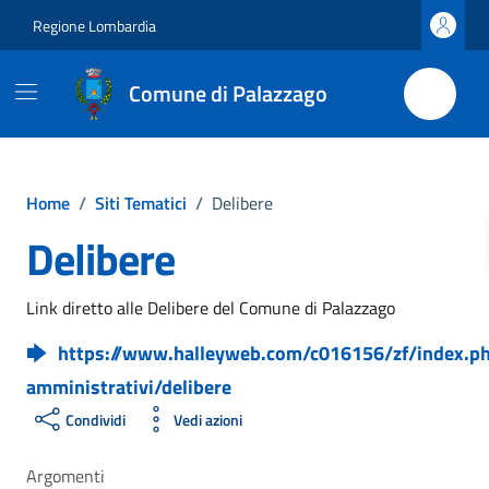
Vai ai contenuti
Vai al footer
Regione Lombardia
Comune di Palazzago
Home
/
Siti Tematici
/
Delibere
Delibere
Link diretto alle Delibere del Comune di Palazzago
https://www.halleyweb.com/c016156/zf/index.ph
amministrativi/delibere
Condividi
Vedi azioni
Argomenti