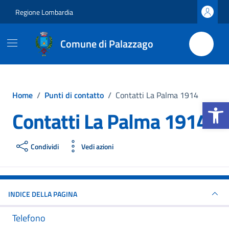
Vai ai contenuti
Vai al footer
Regione Lombardia
Comune di Palazzago
Home
/
Punti di contatto
/
Contatti La Palma 1914
Apri la b
Contatti La Palma 1914
Condividi
Vedi azioni
INDICE DELLA PAGINA
Telefono