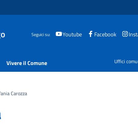
go
Youtube
Facebook
Ins
Seguici su:
Uffici comu
Vivere il Comune
fania Carozza
a