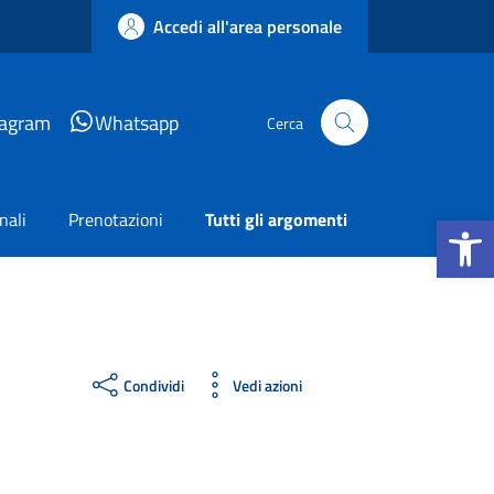
Accedi all'area personale
tagram
Whatsapp
Cerca
Apri la b
nali
Prenotazioni
Tutti gli argomenti
Condividi
Vedi azioni