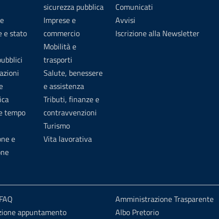
sicurezza pubblica
Comunicati
e
Imprese e
Avvisi
 e stato
commercio
Iscrizione alla Newsletter
Mobilità e
pubblici
trasporti
azioni
Salute, benessere
e
e assistenza
ica
Tributi, finanze e
 e tempo
contravvenzioni
Turismo
one e
Vita lavorativa
one
 FAQ
Amministrazione Trasparente
zione appuntamento
Albo Pretorio