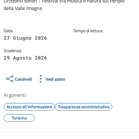
Dettagli della notizia
Orizzonti sonori - Festival tra musica e natura sul Periplo
della Valle Imagna
Data:
Tempo di lettura:
27 Giugno 2026
Scadenza:
29 Agosto 2026
Condividi
Vedi azioni
Argomenti
Accesso all'informazione
Trasparenza amministrativa
Turismo