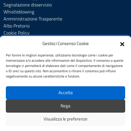
Segnalazione disservizio
Whistleblowing
Amministrazione Trasparente
Albo Pretorio
Cookie Policy
Informativa privacy
Gestisci Consenso Cookie
Dichiarazione di accessibilità
Dichiarazione di accessibilità - pagina informativa
Per fornire le migliori esperienze, utilizziamo tecnologie come i cookie per
Obiettivi di accessibilità
memorizzare e/o accedere alle informazioni del dispositivo. Il consenso a queste
tecnologie ci permetterà di elaborare dati come il comportamento di navigazione
Note legali
o ID unici su questo sito. Non acconsentire o ritirare il consenso può influire
Feedback
negativamente su alcune caratteristiche e funzioni.
Accetta
SEGUICI SU
Youtube
Facebook
Instagram
Nega
Whatsapp
Visualizza le preferenze