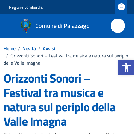
Vai ai contenuti
Vai al footer
Regione Lombardia
Comune di Palazzago
Home
/
Novità
/
Avvisi
/
Orizzonti Sonori – Festival tra musica e natura sul periplo
Apri la b
della Valle Imagna
Orizzonti Sonori –
Festival tra musica e
natura sul periplo della
Valle Imagna