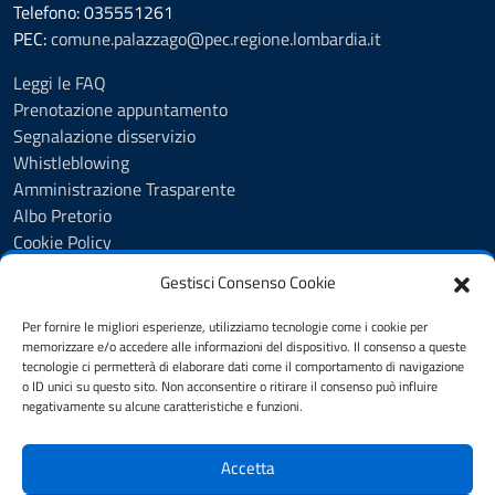
Telefono: 035551261
PEC:
comune.palazzago@pec.regione.lombardia.it
Leggi le FAQ
Prenotazione appuntamento
Segnalazione disservizio
Whistleblowing
Amministrazione Trasparente
Albo Pretorio
Cookie Policy
Informativa privacy
Gestisci Consenso Cookie
Dichiarazione di accessibilità
Dichiarazione di accessibilità - pagina informativa
Per fornire le migliori esperienze, utilizziamo tecnologie come i cookie per
Obiettivi di accessibilità
memorizzare e/o accedere alle informazioni del dispositivo. Il consenso a queste
tecnologie ci permetterà di elaborare dati come il comportamento di navigazione
Note legali
o ID unici su questo sito. Non acconsentire o ritirare il consenso può influire
Feedback
negativamente su alcune caratteristiche e funzioni.
Accetta
SEGUICI SU