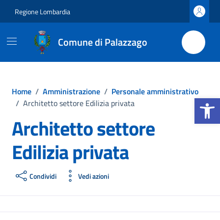
Vai ai contenuti
Vai al footer
Regione Lombardia
Comune di Palazzago
Home
/
Amministrazione
/
Personale amministrativo
Apri la b
/
Architetto settore Edilizia privata
Architetto settore
Edilizia privata
Condividi
Vedi azioni