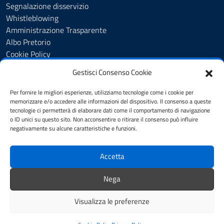
Segnalazione disservizio
Whistleblowing
Amministrazione Trasparente
Albo Pretorio
Cookie Policy
Informativa privacy
Gestisci Consenso Cookie
Dichiarazione di accessibilità
Dichiarazione di accessibilità - pagina informativa
Per fornire le migliori esperienze, utilizziamo tecnologie come i cookie per
Obiettivi di accessibilità
memorizzare e/o accedere alle informazioni del dispositivo. Il consenso a queste
tecnologie ci permetterà di elaborare dati come il comportamento di navigazione
Note legali
o ID unici su questo sito. Non acconsentire o ritirare il consenso può influire
Feedback
negativamente su alcune caratteristiche e funzioni.
Accetta
SEGUICI SU
Youtube
Facebook
Instagram
Nega
Whatsapp
Visualizza le preferenze
Mappa del sito
Credits