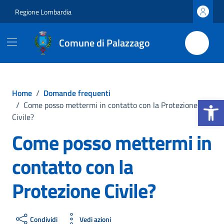
Vai ai contenuti
Vai al footer
Regione Lombardia
Comune di Palazzago
Home
/
Domande frequenti
Apri la b
/
Come posso mettermi in contatto con la Protezione
Civile?
Come posso mettermi in
contatto con la
Protezione Civile?
Condividi
Vedi azioni