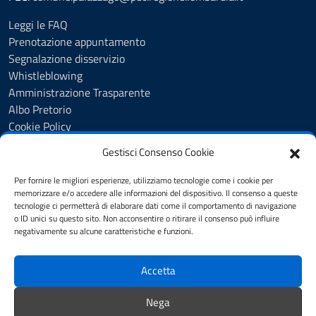
Leggi le FAQ
Prenotazione appuntamento
Segnalazione disservizio
Whistleblowing
Amministrazione Trasparente
Albo Pretorio
Cookie Policy
Informativa privacy
Gestisci Consenso Cookie
Dichiarazione di accessibilità
Dichiarazione di accessibilità - pagina informativa
Per fornire le migliori esperienze, utilizziamo tecnologie come i cookie per
Obiettivi di accessibilità
memorizzare e/o accedere alle informazioni del dispositivo. Il consenso a queste
tecnologie ci permetterà di elaborare dati come il comportamento di navigazione
Note legali
o ID unici su questo sito. Non acconsentire o ritirare il consenso può influire
Feedback
negativamente su alcune caratteristiche e funzioni.
Accetta
SEGUICI SU
Youtube
Facebook
Instagram
Nega
Whatsapp