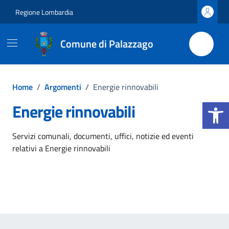
Vai ai contenuti
Vai al footer
Regione Lombardia
Comune di Palazzago
Home
/
Argomenti
/
Energie rinnovabili
Apri la b
Energie rinnovabili
Dettagli dell'argomento
Servizi comunali, documenti, uffici, notizie ed eventi
relativi a Energie rinnovabili