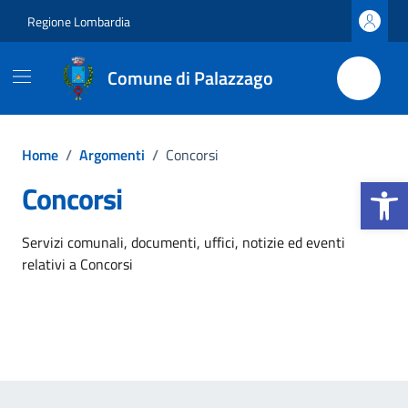
Vai ai contenuti
Vai al footer
Regione Lombardia
Comune di Palazzago
Home
/
Argomenti
/
Concorsi
Apri la b
Concorsi
Dettagli dell'argomento
Servizi comunali, documenti, uffici, notizie ed eventi
relativi a Concorsi