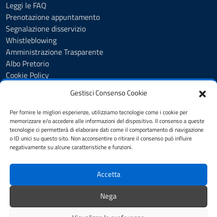
Leggi le FAQ
Prenotazione appuntamento
Segnalazione disservizio
Whistleblowing
Amministrazione Trasparente
Albo Pretorio
Cookie Policy
Informativa privacy
Gestisci Consenso Cookie
Dichiarazione di accessibilità
Dichiarazione di accessibilità - pagina informativa
Per fornire le migliori esperienze, utilizziamo tecnologie come i cookie per
Obiettivi di accessibilità
memorizzare e/o accedere alle informazioni del dispositivo. Il consenso a queste
tecnologie ci permetterà di elaborare dati come il comportamento di navigazione
Note legali
o ID unici su questo sito. Non acconsentire o ritirare il consenso può influire
Feedback
negativamente su alcune caratteristiche e funzioni.
Accetta
SEGUICI SU
Youtube
Facebook
Instagram
Nega
Whatsapp